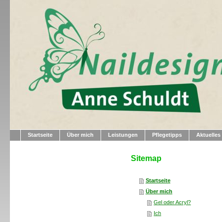
Startseite
Über mich
Leistungen
Pflegetipps
Aktuelles
Sitemap
Startseite
Über mich
Gel oder Acryl?
Ich