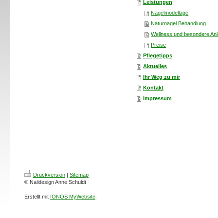
Leistungen
Nagelmodellage
Naturnagel Behandlung
Wellness und besondere An
Preise
Pflegetipps
Aktuelles
Ihr Weg zu mir
Kontakt
Impressum
Druckversion
|
Sitemap
© Naildesign Anne Schuldt
Erstellt mit
IONOS MyWebsite
.